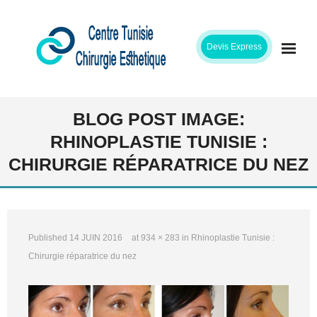
Skip
to
Devis Express
content
ACCUEIL
BLOG POST IMAGE:
RHINOPLASTIE TUNISIE :
CLINIQUE
CHIRURGIE RÉPARATRICE DU NEZ
INTERVENTIONS
CHIRURGIENS
Published
14 JUIN 2016
at
934 × 283
in
Rhinoplastie Tunisie :
ETAPES SEJOUR
Chirurgie réparatrice du nez
TARIFS