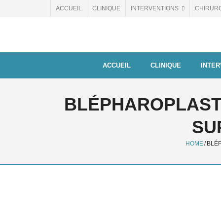
Skip
ACCUEIL
CLINIQUE
INTERVENTIONS
CHIRUR
to
content
ACCUEIL
CLINIQUE
INTER
BLÉPHAROPLASTI
SU
HOME
/
BLÉP