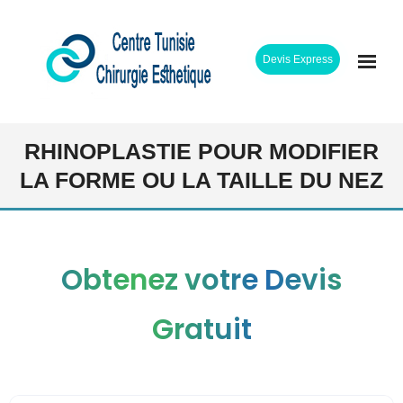
Skip
to
Devis Express
content
ACCUEIL
RHINOPLASTIE POUR MODIFIER
LA FORME OU LA TAILLE DU NEZ
CLINIQUE
INTERVENTIONS
Obtenez votre Devis
CHIRURGIENS
Gratuit
ETAPES SEJOUR
TARIFS