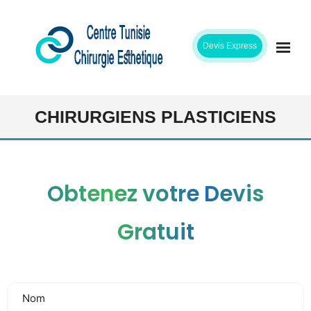
Skip
to
Devis Express
content
ACCUEIL
CHIRURGIENS PLASTICIENS
CLINIQUE
INTERVENTIONS
Obtenez votre Devis
CHIRURGIENS
Gratuit
ETAPES SEJOUR
TARIFS