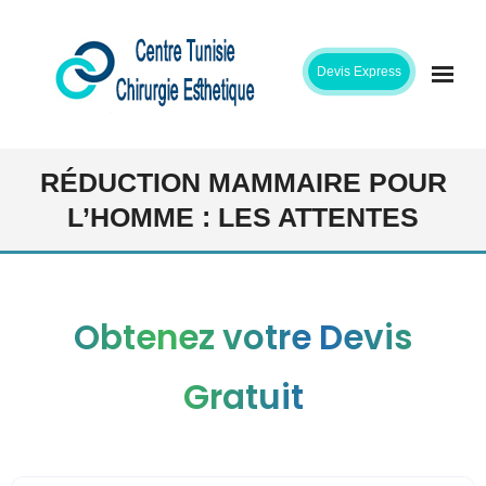
Skip
to
Devis Express
content
ACCUEIL
RÉDUCTION MAMMAIRE POUR
L’HOMME : LES ATTENTES
CLINIQUE
INTERVENTIONS
Obtenez votre Devis
CHIRURGIENS
Gratuit
ETAPES SEJOUR
TARIFS