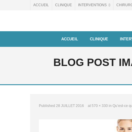
Skip
ACCUEIL
CLINIQUE
INTERVENTIONS
CHIRUR
to
content
ACCUEIL
CLINIQUE
INTER
BLOG POST IM
Published
28 JUILLET 2016
at
570 × 330
in
Qu’est-ce qu