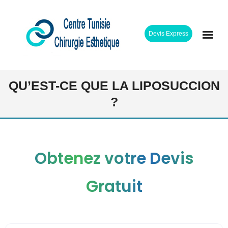
Skip
to
Devis Express
content
ACCUEIL
QU’EST-CE QUE LA LIPOSUCCION
?
CLINIQUE
INTERVENTIONS
Obtenez votre Devis
CHIRURGIENS
Gratuit
ETAPES SEJOUR
TARIFS