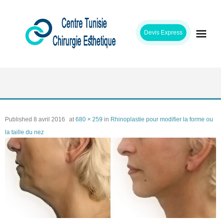
Skip
to
Devis Express
content
ACCUEIL
CLINIQUE
Published
8 avril 2016
at
680 × 259
in
Rhinoplastie pour modifier la forme ou
INTERVENTIONS
la taille du nez
CHIRURGIENS
ETAPES SEJOUR
TARIFS