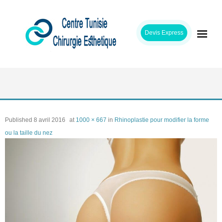
Skip
to
Devis Express
content
ACCUEIL
CLINIQUE
Published
8 avril 2016
at
1000 × 667
in
Rhinoplastie pour modifier la forme
INTERVENTIONS
ou la taille du nez
CHIRURGIENS
ETAPES SEJOUR
TARIFS