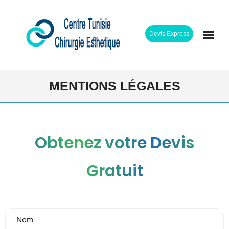
Skip
to
Devis Express
content
ACCUEIL
MENTIONS LÉGALES
CLINIQUE
INTERVENTIONS
Obtenez votre Devis
CHIRURGIENS
Gratuit
ETAPES SEJOUR
TARIFS