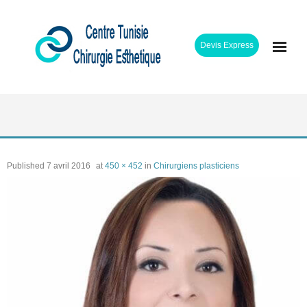
Skip
to
Devis Express
content
ACCUEIL
CLINIQUE
Published
7 avril 2016
at
450 × 452
in
Chirurgiens plasticiens
INTERVENTIONS
CHIRURGIENS
ETAPES SEJOUR
TARIFS