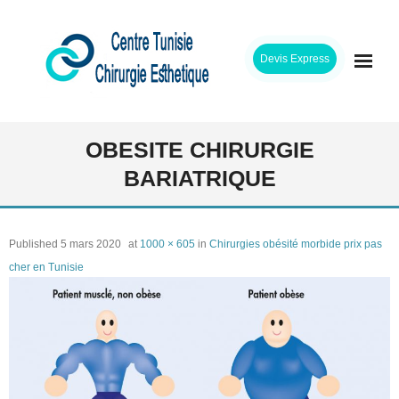
Skip
to
Devis Express
content
ACCUEIL
OBESITE CHIRURGIE
BARIATRIQUE
CLINIQUE
INTERVENTIONS
Published
5 mars 2020
at
1000 × 605
in
Chirurgies obésité morbide prix pas
cher en Tunisie
CHIRURGIENS
ETAPES SEJOUR
TARIFS