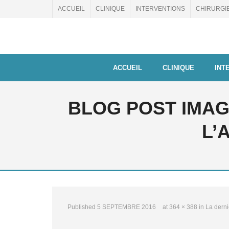
Skip
ACCUEIL
CLINIQUE
INTERVENTIONS
CHIRURGI
to
content
ACCUEIL
CLINIQUE
INT
BLOG POST IMAG
L’
Published
5 SEPTEMBRE 2016
at
364 × 388
in
La dern