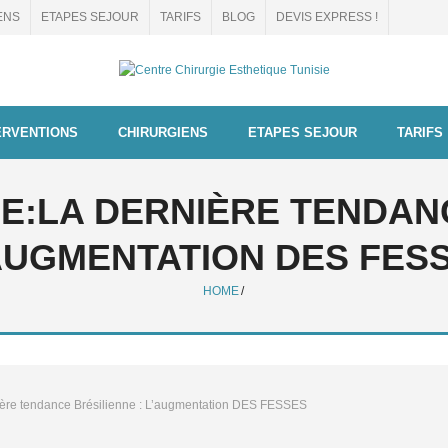
ENS
ETAPES SEJOUR
TARIFS
BLOG
DEVIS EXPRESS !
ERVENTIONS
CHIRURGIENS
ETAPES SEJOUR
TARIFS
E:
LA DERNIÈRE TENDANC
AUGMENTATION DES FES
HOME
/
ière tendance Brésilienne : L’augmentation DES FESSES